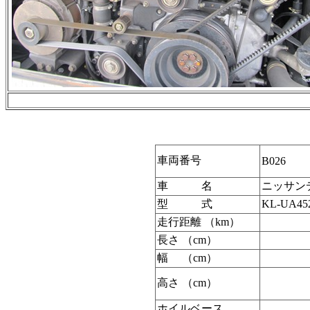
車両番号
B026
車 名
ニッサン
型 式
KL-UA4
走行距離 （km）
長さ （cm）
幅 （cm）
高さ （cm）
ホイルベース