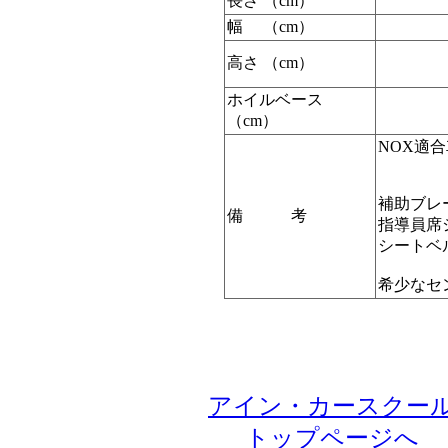
長さ （cm）
幅 （cm）
高さ （cm）
ホイルベース
（cm）
NOX適合
補助ブレ
備 考
指導員席
シートベ
希少なセ
アイン・カースクー
トップページへ