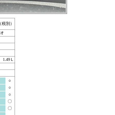
0円（税別）
オ
1.49Ｌ
○
○
○
〇
〇