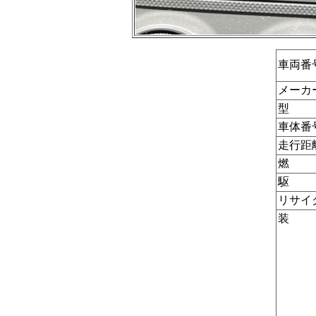
車両番
メーカ
型 
車体番
走行距離
燃 
駆 
リサイ
装 