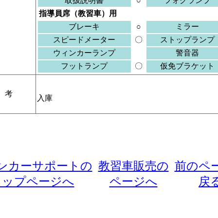
取扱説明書
○
フォグランプ
指導員席（教習車）用
ブレーキ
○
ミラー
スピードメーター
〇
ストップランプ
ウィンカーランプ
警音器
フットランプ
〇
仮免ブラケット
考
入庫
ンカーサポートの
教習車販売の
前のペ
トップページへ
ページへ
戻