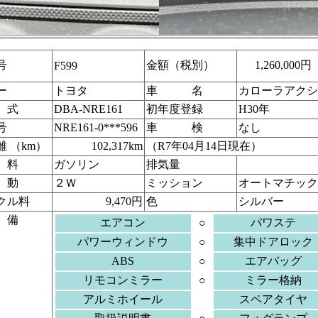
号
金額（税別）
1,260,00
F599
ー
トヨタ
車 名
カローラアクシ
式
DBA-NRE161
初年度登録
H30年
号
NRE161-0***596
車 検
なし
 （km）
102,317km
（R7年04月14日現在）
料
ガソリン
排気量
動
２Ｗ
ミッション
オートマチック
クル料
9,470円
色
シルバー
備
エアコン
○
パワステ
パワーウィンドウ
○
集中ドアロック
ABS
○
エアバッグ
リモコンミラー
○
ミラー格納
アルミホイール
スペアタイヤ