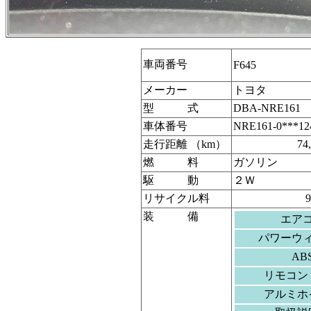
車両番号
F645
メーカー
トヨタ
型 式
DBA-NRE161
車体番号
NRE161-0***12
走行距離 （km）
74
燃 料
ガソリン
駆 動
２Ｗ
リサイクル料
装 備
エア
パワーウ
AB
リモコン
アルミホ