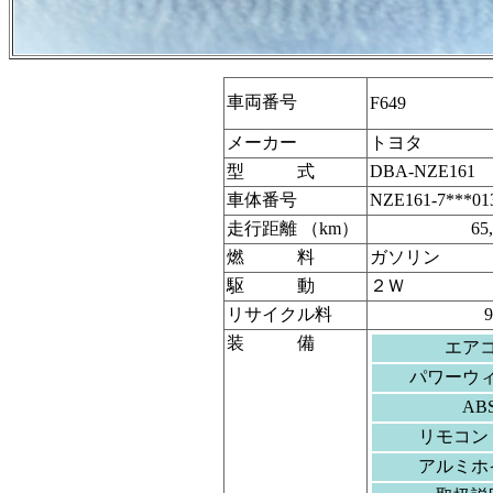
車両番号
F649
メーカー
トヨタ
型 式
DBA-NZE161
車体番号
NZE161-7***01
走行距離 （km）
65
燃 料
ガソリン
駆 動
２Ｗ
リサイクル料
装 備
エア
パワーウ
AB
リモコン
アルミホ