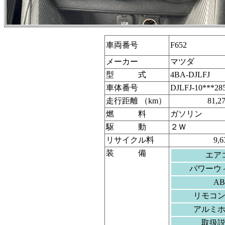
車両番号
F652
メーカー
マツダ
型 式
4BA-DJLFJ
車体番号
DJLFJ-10***28
走行距離 （km）
81,2
燃 料
ガソリン
駆 動
２Ｗ
リサイクル料
9,
装 備
エア
パワーウ
AB
リモコ
アルミ
取扱