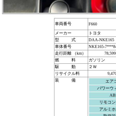
車両番号
F660
メーカー
トヨタ
型 式
DAA-NKE165
車体番号
NKE165-7***8
走行距離 （km）
78,59
燃 料
ガソリン
駆 動
２Ｗ
リサイクル料
9,4
装 備
エア
パワーウ
AB
リモコン
アルミホ