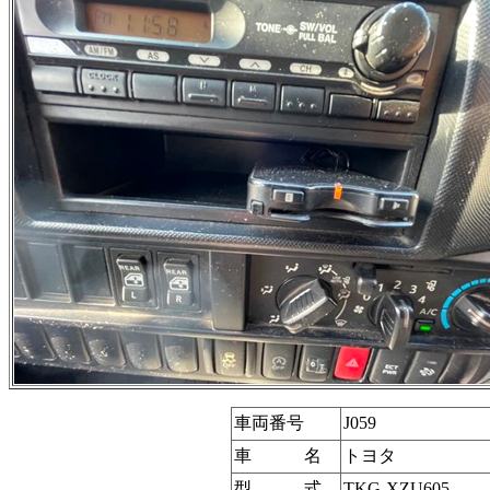
車両番号
J059
車 名
トヨタ
型 式
TKG-XZU605