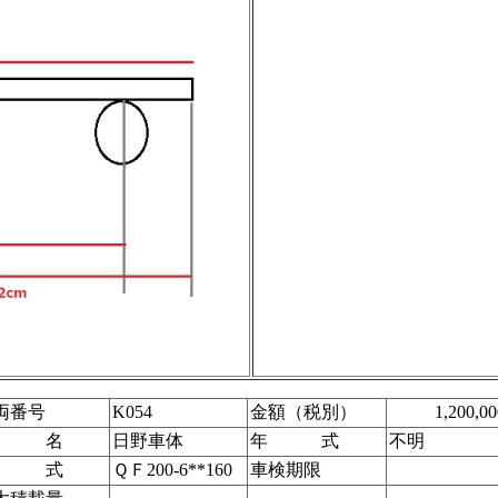
両番号
K054
金額（税別）
1,200,0
車 名
日野車体
年 式
不明
型 式
ＱＦ200-6**160
車検期限