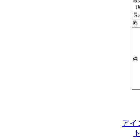
最
（
長
幅
アイ