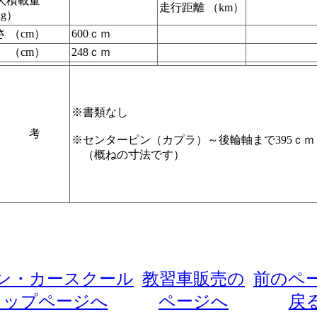
大積載量
走行距離 （km）
kg）
さ （cm）
600ｃｍ
 （cm）
248ｃｍ
※書類なし
備 考
※センターピン（カプラ）～後輪軸まで395ｃ
（概ねの寸法です）
ン・カースクール
教習車販売の
前のペ
トップページへ
ページへ
戻