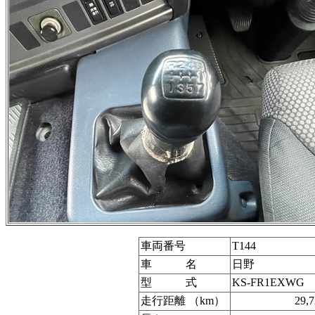
車両番号
T144
車 名
日野
型 式
KS-FR1EXWG
走行距離 （km）
29,